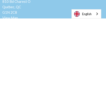
810 Bd Charest O
Québec, QC
G1N 2C8
English
View Map
Mailing Address
Casier Postal Belvedere, C.P. 20012
Quebec, QC
G1S 4Z2
Contact
Phone:
418.681.2001
Email
:
office@evangelquebec.com
Office Hours
Tuesday to Fridays : 10h:00-12h:00
13h:00-15h:00