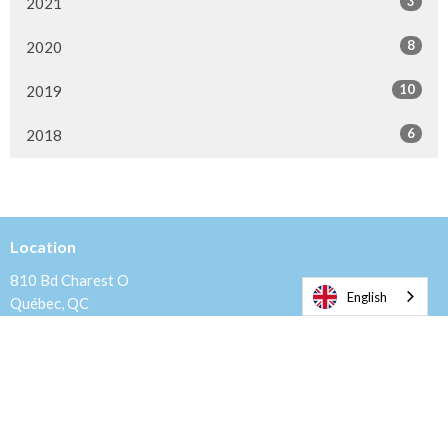
3
2021
8
2020
10
2019
6
2018
Location
810 Bd Charest O
English
Québec, QC
G1N 2C8
View Map
Mailing Address
Casier Postal Belvedere, C.P. 20012